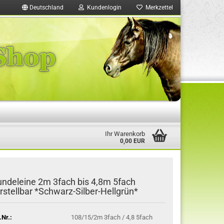
Deutschland
Kundenlogin
Merkzettel
Ihr Warenkorb
0,00 EUR
ndeleine 2m 3fach bis 4,8m 5fach
rstellbar *Schwarz-Silber-Hellgrün*
.Nr.:
108/15/2m 3fach / 4,8 5fach