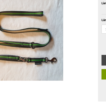
Lie
Lä