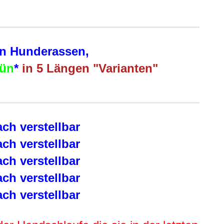
en Hunderassen,
rün
*
in 5 Längen "Varianten"
h verstellbar
h verstellbar
h verstellbar
h verstellbar
h verstellbar