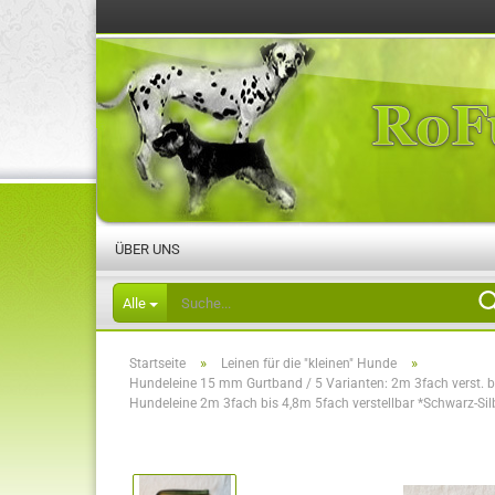
ÜBER UNS
Alle
»
»
Startseite
Leinen für die "kleinen" Hunde
Hundeleine 15 mm Gurtband / 5 Varianten: 2m 3fach verst. bi
Hundeleine 2m 3fach bis 4,8m 5fach verstellbar *Schwarz-Sil