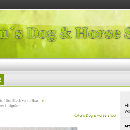
Suche...
»
s 4,8m 5fach verstellbar
Hu
ber-Hellgrün*
ve
RoFu´s Dog & Horse Shop
Art