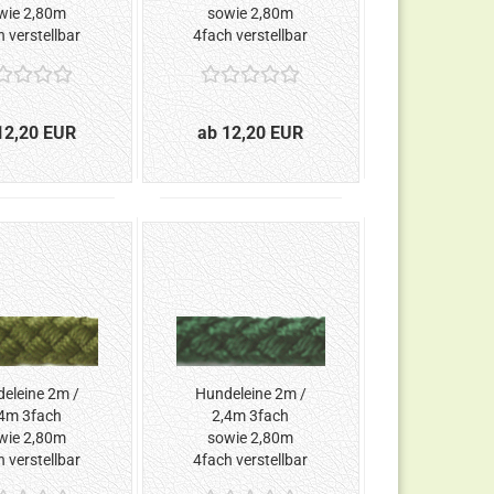
wie 2,80m
sowie 2,80m
 verstellbar
4fach verstellbar
Hellblau*
*Marine*
12,20 EUR
ab 12,20 EUR
eleine 2m /
Hundeleine 2m /
4m 3fach
2,4m 3fach
wie 2,80m
sowie 2,80m
 verstellbar
4fach verstellbar
Olivgrün*
*Tanne*