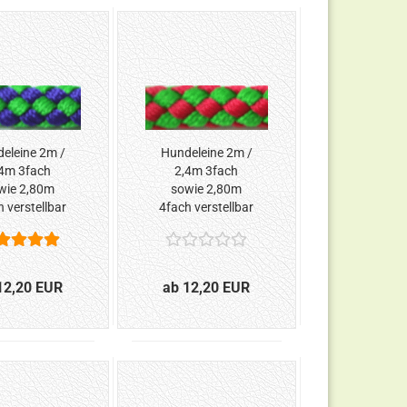
eleine 2m /
Hundeleine 2m /
4m 3fach
2,4m 3fach
wie 2,80m
sowie 2,80m
 verstellbar
4fach verstellbar
lau-Grün*
*Grün-Rot*
12,20 EUR
ab 12,20 EUR