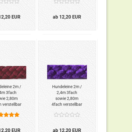
12,20 EUR
ab 12,20 EUR
eleine 2m /
Hundeleine 2m /
4m 3fach
2,4m 3fach
wie 2,80m
sowie 2,80m
 verstellbar
4fach verstellbar
ordeaux*
*Lila*
12,20 EUR
ab 12,20 EUR