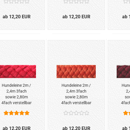
ab 12,20 EUR
ab 12,20 EUR
ab 
Hundeleine 2m /
Hundeleine 2m /
Hund
2,4m 3fach
2,4m 3fach
2,
sowie 2,80m
sowie 2,80m
so
4fach verstellbar
4fach verstellbar
4fach
*Rot*
*Orange*
*B
ab 12,20 EUR
ab 12,20 EUR
ab 