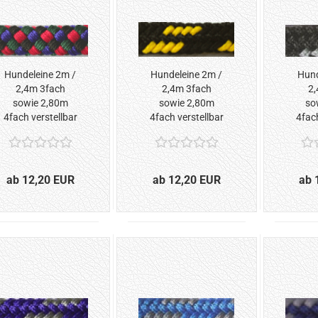
Hundeleine 2m /
Hundeleine 2m /
Hund
2,4m 3fach
2,4m 3fach
2,
sowie 2,80m
sowie 2,80m
so
4fach verstellbar
4fach verstellbar
4fach
*Schwarz-Blau-
*Schwarz-Gelb*
*Sch
Grün-Rot*
ab 12,20 EUR
ab 12,20 EUR
ab 