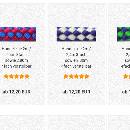
Hundeleine 2m /
Hundeleine 2m /
Hund
2,4m 3fach
2,4m 3fach
2,
sowie 2,80m
sowie 2,80m
so
4fach verstellbar
4fach verstellbar
4fach
*Blau-Rot*
*Blau-Weiss*
*B
ab 12,20 EUR
ab 12,20 EUR
ab 