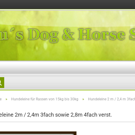
Suche...
»
»
e
Hundeleine für Rassen von 15kg bis 30kg
Hundeleine 2 m / 2,4 m 3fach
leine 2m / 2,4m 3fach sowie 2,8m 4fach verst.