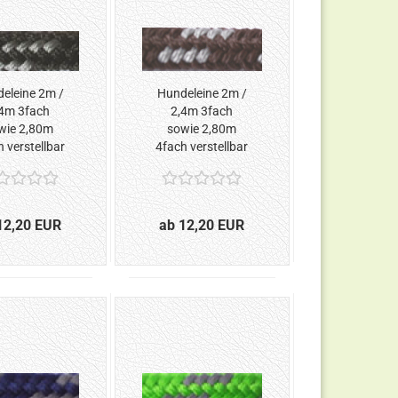
eleine 2m /
Hundeleine 2m /
4m 3fach
2,4m 3fach
wie 2,80m
sowie 2,80m
 verstellbar
4fach verstellbar
warz-Silber*
*Braun-Silber*
12,20 EUR
ab 12,20 EUR