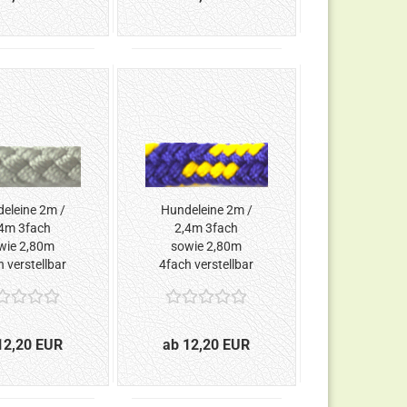
eleine 2m /
Hundeleine 2m /
4m 3fach
2,4m 3fach
wie 2,80m
sowie 2,80m
 verstellbar
4fach verstellbar
*Silber*
*Blau-Gelb*
12,20 EUR
ab 12,20 EUR