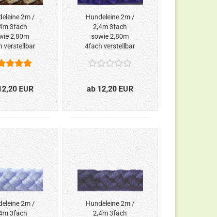
eleine 2m /
Hundeleine 2m /
4m 3fach
2,4m 3fach
wie 2,80m
sowie 2,80m
 verstellbar
4fach verstellbar
aun-Beige*
*Blau*
12,20 EUR
ab 12,20 EUR
eleine 2m /
Hundeleine 2m /
4m 3fach
2,4m 3fach