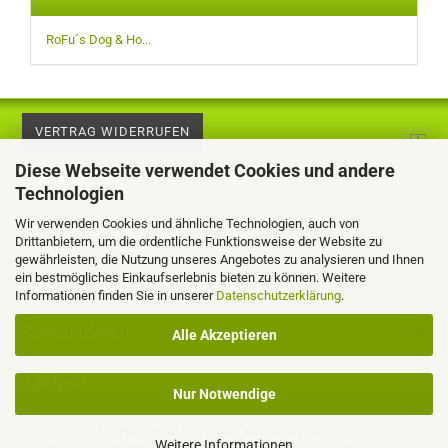
RoFu´s Dog & Ho...
VERTRAG WIDERRUFEN
Diese Webseite verwendet Cookies und andere
Informationen
Technologien
Wir verwenden Cookies und ähnliche Technologien, auch von
Hilfe & Kontakt
Drittanbietern, um die ordentliche Funktionsweise der Website zu
gewährleisten, die Nutzung unseres Angebotes zu analysieren und Ihnen
ein bestmögliches Einkaufserlebnis bieten zu können. Weitere
Ihr Konto
Informationen finden Sie in unserer
Datenschutzerklärung
.
Kontaktdaten
Alle Akzeptieren
Zahlung
Nur Notwendige
Alle Preise sind inkl. MwSt., zzgl.
Versandkosten
Weitere Informationen