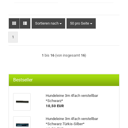
Sortieren nach
pro Seite
Sortieren nach
50 pro Seite
1
1
bis
16
(von insgesamt
16
)
Bestseller
Hundeleine 3m 4fach verstellbar
*Schwarz*
10,50 EUR
Hundeleine 3m 4fach verstellbar
*Schwarz-Türkis-Silber*