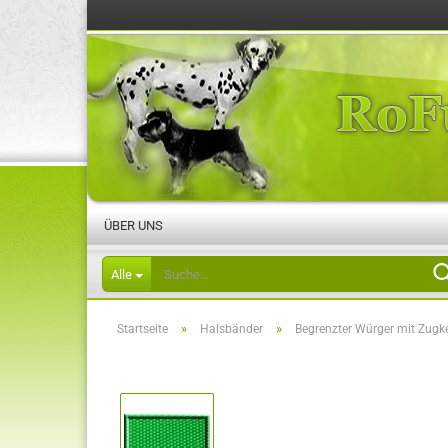
ÜBER UNS
Alle
»
»
Startseite
Halsbänder
Begrenzter Würger mit Zugke