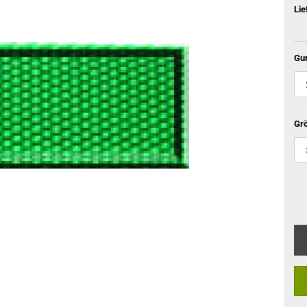
Lie
Gur
Gr