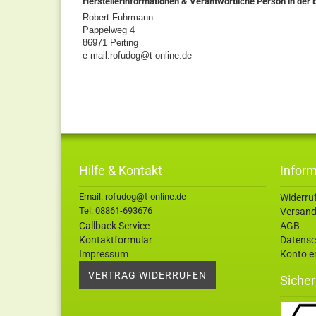
Herstellerinformationen & Verantwortliche Person in der 
Robert Fuhrmann
Pappelweg 4
86971 Peiting
e-mail:rofudog@t-online.de
Hilfe & Kontakt
Infor
Email: rofudog@t-online.de
Widerru
Tel: 08861-693676
Versand
Callback Service
AGB
Kontaktformular
Datensc
Impressum
Konto er
VERTRAG WIDERRUFEN
Sicher