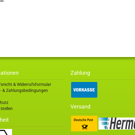
EU:
mationen
Zahlung
fsrecht & Widerrufsformular
- & Zahlungsbedingungen
hutz
Versand
stellen
heit