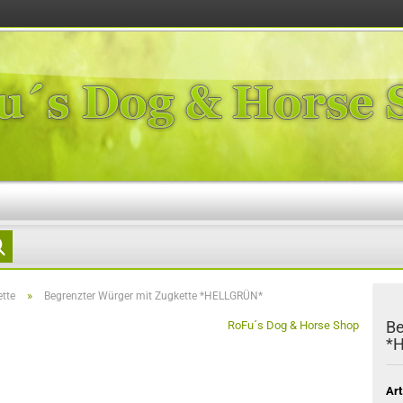
Suche...
»
tte
Begrenzter Würger mit Zugkette *HELLGRÜN*
Be
RoFu´s Dog & Horse Shop
*
Art