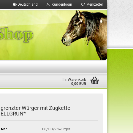
Deutschland
Kundenlogin
Merkzettel
Ihr Warenkorb
0,00 EUR
grenzter Würger mit Zugkette
HELLGRÜN*
.Nr.:
08/HB/25würger