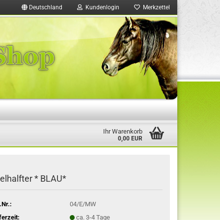
Deutschland
Kundenlogin
Merkzettel
Ihr Warenkorb
0,00 EUR
elhalfter * BLAU*
.Nr.:
04/E/MW
ferzeit:
ca. 3-4 Tage